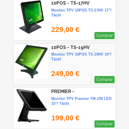
10POS - TS-17HV
Monitor TPV 10POS TS-17HV 17"/
Táctil
229,00 €
Comprar
10POS - TS-19HV
Monitor TPV 10POS TS-19HV 19"/
Táctil
249,00 €
Comprar
PREMIER -
TPM15TOUCHCAPB
Monitor TPV Premier TM-150 LED
15"/ Táctil
199,00 €
Comprar