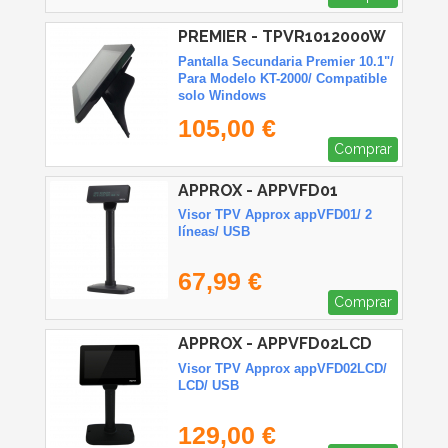
PREMIER - TPVR1012000W
Pantalla Secundaria Premier 10.1"/
Para Modelo KT-2000/ Compatible
solo Windows
105,00 €
Comprar
APPROX - APPVFD01
Visor TPV Approx appVFD01/ 2
líneas/ USB
67,99 €
Comprar
APPROX - APPVFD02LCD
Visor TPV Approx appVFD02LCD/
LCD/ USB
129,00 €