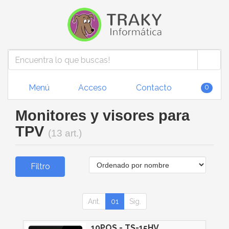
Menú
Acceso
Contacto
0
Monitores y visores para
TPV
(13 art.)
Filtro
Ant.
01
Sig.
10POS - TS-15HV