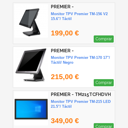
PREMIER -
TPM156TOUCHCAPB1
Monitor TPV Premier TM-156 V2
15.6"/ Táctil
199,00 €
Comprar
PREMIER -
TPM17TOUCHCAPB
Monitor TPV Premier TM-170 17"/
Táctil/ Negro
215,00 €
Comprar
PREMIER - TM215TCFHDVH
Monitor TPV Premier TM-215 LED
21.5"/ Táctil
349,00 €
Comprar