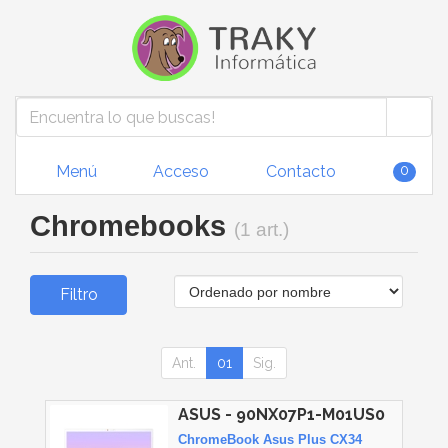
Menú
Acceso
Contacto
0
Chromebooks
(1 art.)
Filtro
Ant.
01
Sig.
ASUS - 90NX07P1-M01US0
ChromeBook Asus Plus CX34