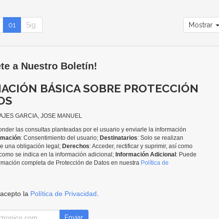
01
Sig.
Mostrar
te a Nuestro Boletín!
ACIÓN BÁSICA SOBRE PROTECCIÓN
OS
TAJES GARCIA, JOSE MANUEL
nder las consultas planteadas por el usuario y enviarle la información
imación
: Consentimiento del usuario;
Destinatarios
: Solo se realizan
te una obligación legal;
Derechos
: Acceder, rectificar y suprimir, así como
como se indica en la información adicional;
Información Adicional
: Puede
formación completa de Protección de Datos en nuestra
Política de
 acepto la
Política de Privacidad
.
Enviar