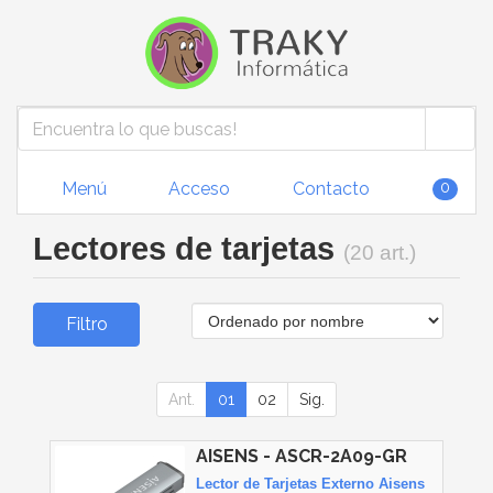
Menú
Acceso
Contacto
0
Lectores de tarjetas
(20 art.)
Filtro
Ant.
01
02
Sig.
AISENS - ASCR-2A09-GR
Lector de Tarjetas Externo Aisens