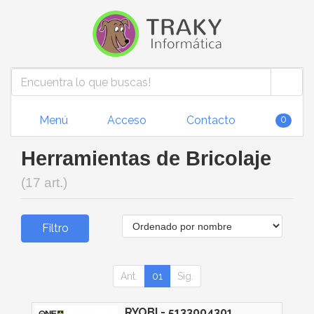
Menú
Acceso
Contacto
0
Herramientas de Bricolaje
(17 art.)
Filtro
Ant.
01
Sig.
RYOBI - 5133004301