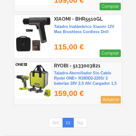
Comprar
XIAOMI - BHR5510GL
Taladro Inalámbrico Xiaomi 12V
Max Brushless Cordless Drill
115,00 €
Comprar
RYOBI - 5133003821
Taladro-Atornillador Sin Cable
Ryobi ONE+ R18DD2-220S/ 2
baterías 18V 2,0 Ah/ Cargador 1,5
A/ Bolsa de Transporte
159,00 €
Avísame
Ant.
01
Sig.