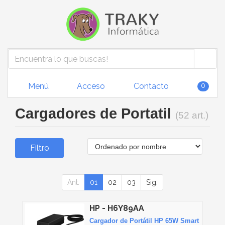
Menú
Acceso
Contacto
0
Cargadores de Portatil
(52 art.)
Filtro
Ant.
01
02
03
Sig.
HP - H6Y89AA
Cargador de Portátil HP 65W Smart