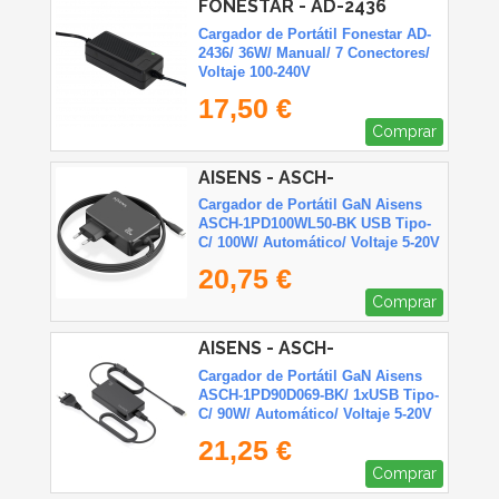
FONESTAR - AD-2436
Cargador de Portátil Fonestar AD-
2436/ 36W/ Manual/ 7 Conectores/
Voltaje 100-240V
17,50 €
Comprar
AISENS - ASCH-
1PD100WL50-BK
Cargador de Portátil GaN Aisens
ASCH-1PD100WL50-BK USB Tipo-
C/ 100W/ Automático/ Voltaje 5-20V
20,75 €
Comprar
AISENS - ASCH-
1PD90D069-BK
Cargador de Portátil GaN Aisens
ASCH-1PD90D069-BK/ 1xUSB Tipo-
C/ 90W/ Automático/ Voltaje 5-20V
21,25 €
Comprar