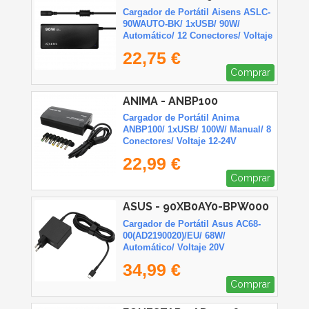
BK
Cargador de Portátil Aisens ASLC-
90WAUTO-BK/ 1xUSB/ 90W/
Automático/ 12 Conectores/ Voltaje
15-20V
22,75 €
Comprar
ANIMA - ANBP100
Cargador de Portátil Anima
ANBP100/ 1xUSB/ 100W/ Manual/ 8
Conectores/ Voltaje 12-24V
22,99 €
Comprar
ASUS - 90XB0AY0-BPW000
Cargador de Portátil Asus AC68-
00(AD2190020)/EU/ 68W/
Automático/ Voltaje 20V
34,99 €
Comprar