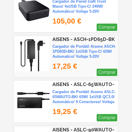
Cargador de Pared GaN Trust
Maxo/ 4xUSB Tipo-C/ 240W/
Automático/ Voltaje 5-20V
105,00 €
Comprar
AISENS - ASCH-1PD65D-BK
Cargador de Portátil Aisens ASCH-
1PD65D-BK/ 1xUSB Tipo-C/ 65W/
Automatico/ Voltaje 5-20V
17,25 €
Comprar
AISENS - ASLC-65WAUTO-
BK
Cargador de Portátil Aisens ASLC-
65WAUTO-BK/ 65W/ 1xUSB QC3.0/
Automático/ 9 Conectores/ Voltaje
18.5-20V
19,25 €
Comprar
AISENS - ASLC-90WAUTO-