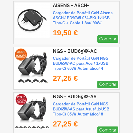
AISENS - ASCH-
1PD90WL034-BK
Cargador de Portátil GaN Aisens
ASCH-1PD90WL034-BK/ 1xUSB
Tipo-C + Cable 1.8m/ 90W/
Automático/ Voltaje 5-20V
19,50 €
Comprar
NGS - BUD65W-AC
Cargador de Portátil GaN NGS
BUD65W-AC para Acer/ 1xUSB
Tipo-C/ 65W/ Automático/ 4
Conectores/ Voltaje 5-20V
27,25 €
Comprar
NGS - BUD65W-AS
Cargador de Portátil GaN NGS
BUD65W-AS para Asus/ 1xUSB
Tipo-C/ 65W/ Automático/ 8
Conectores/ Voltaje 5-20V
27,25 €
Comprar