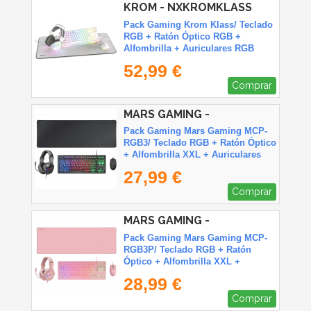
KROM - NXKROMKLASS
Pack Gaming Krom Klass/ Teclado
RGB + Ratón Óptico RGB +
Alfombrilla + Auriculares RGB
52,99 €
Comprar
MARS GAMING -
MCPRGB3ES
Pack Gaming Mars Gaming MCP-
RGB3/ Teclado RGB + Ratón Óptico
+ Alfombrilla XXL + Auriculares
27,99 €
Comprar
MARS GAMING -
MCPRGB3PES
Pack Gaming Mars Gaming MCP-
RGB3P/ Teclado RGB + Ratón
Óptico + Alfombrilla XXL +
Auriculares
28,99 €
Comprar