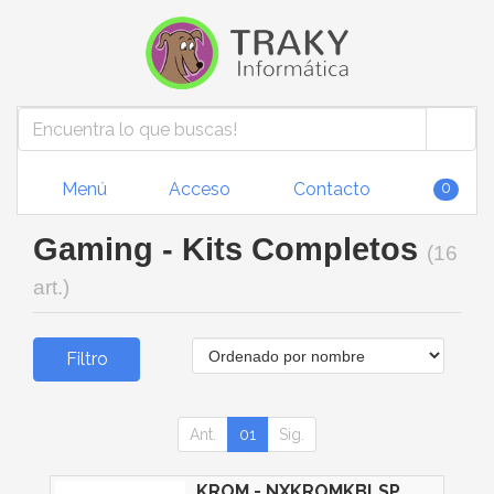
Menú
Acceso
Contacto
0
Gaming - Kits Completos
(16
art.)
Filtro
Ant.
01
Sig.
KROM - NXKROMKBLSP