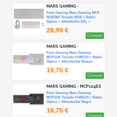
MARS GAMING -
MCPRGB3WES
Pack Gaming Mars Gaming MCP-
RGB3W/ Teclado RGB + Ratón
Óptico + Alfombrilla XXL +
Auriculares
28,99 €
Comprar
MARS GAMING -
MCP124WES
Pack Gaming Mars Gaming
MCP124/ Teclado H-MECH + Ratón
Óptico + Alfombrilla/ Blanco
19,75 €
Comprar
MARS GAMING - MCP124ES
Pack Gaming Mars Gaming
MCP124/ Teclado H-MECH + Ratón
Óptico + Alfombrilla/ Negro
18,75 €
Comprar