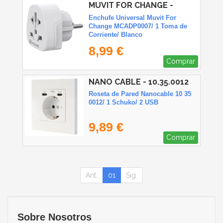
MUVIT FOR CHANGE -
MCADP0007
Enchufe Universal Muvit For
Change MCADP0007/ 1 Toma de
Corriente/ Blanco
8,99 €
Comprar
NANO CABLE - 10.35.0012
Roseta de Pared Nanocable 10 35
0012/ 1 Schuko/ 2 USB
9,89 €
Comprar
Ant.
01
Sig.
Sobre Nosotros