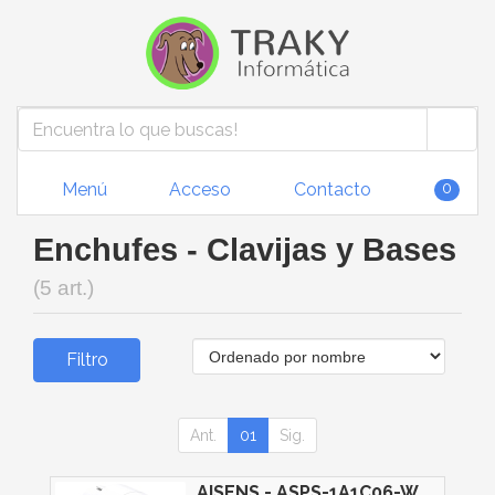
Menú
Acceso
Contacto
0
Enchufes - Clavijas y Bases
(5 art.)
Filtro
Ant.
01
Sig.
AISENS - ASPS-1A1C06-W