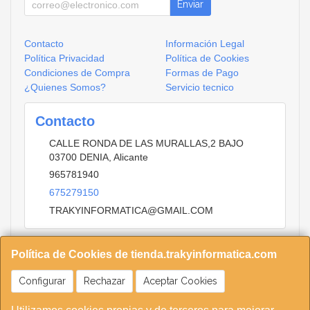
Enviar
Contacto
Información Legal
Política Privacidad
Política de Cookies
Condiciones de Compra
Formas de Pago
¿Quienes Somos?
Servicio tecnico
Contacto
CALLE RONDA DE LAS MURALLAS,2 BAJO
03700
DENIA
,
Alicante
965781940
675279150
TRAKYINFORMATICA@GMAIL.COM
Política de Cookies de tienda.trakyinformatica.com
Horario
9.30 A 13.15 16.00 20.00
Configurar
Rechazar
Aceptar Cookies