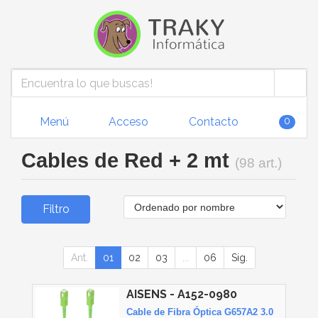
Menú
Acceso
Contacto
0
Cables de Red + 2 mt
(98 art.)
Filtro
Ant.
01
02
03
...
06
Sig.
AISENS - A152-0980
Cable de Fibra Óptica G657A2 3.0