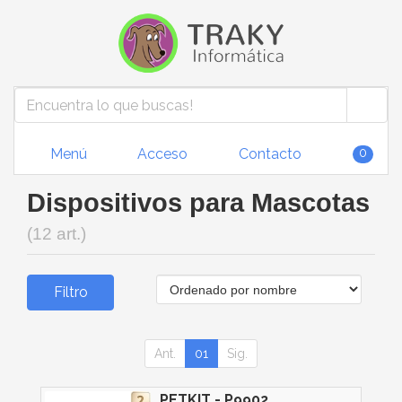
Menú
Acceso
Contacto
0
Dispositivos para Mascotas
(12 art.)
Filtro
Ant.
01
Sig.
PETKIT - P9902