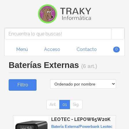
Menú
Acceso
Contacto
0
Baterías Externas
(6 art.)
Filtro
Ant.
01
Sig.
LEOTEC - LEPOW65W20K
Batería Externa/Powerbank Leotec