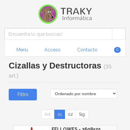
Menú
Acceso
Contacto
0
Cizallas y Destructoras
(35
art.)
Filtro
Ant.
01
02
Sig.
FELLOWES - 3608501