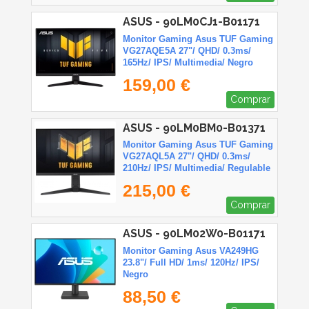
ASUS - 90LM0CJ1-B01171
Monitor Gaming Asus TUF Gaming
VG27AQE5A 27"/ QHD/ 0.3ms/
165Hz/ IPS/ Multimedia/ Negro
159,00 €
Comprar
ASUS - 90LM0BM0-B01371
Monitor Gaming Asus TUF Gaming
VG27AQL5A 27"/ QHD/ 0.3ms/
210Hz/ IPS/ Multimedia/ Regulable
en Altura/ Negro
215,00 €
Comprar
ASUS - 90LM02W0-B01171
Monitor Gaming Asus VA249HG
23.8"/ Full HD/ 1ms/ 120Hz/ IPS/
Negro
88,50 €