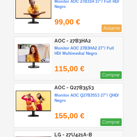
Monitor AOC 27B31H 27"/ Full HD/
Negro
99,00 €
Avísame
AOC - 27B3HA2
Monitor AOC 27B3HA2 27"/ Full
HD/ Multimedia/ Negro
115,00 €
Comprar
AOC - Q27B35S3
Monitor AOC Q27B35S3 27"/ QHD/
Negro
155,00 €
Comprar
LG - 27U421A-B