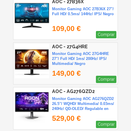
AOC - 27B36X
Monitor Gaming AOC 27B36X 27"/
Full HD/ 0.5ms/ 144Hz/ IPS/ Negro
109,00 €
Comprar
AOC - 27G4HRE
Monitor Gaming AOC 27G4HRE
27"/ Full HD/ 1ms/ 200Hz/ IPS/
Multimedia/ Negro
149,00 €
Comprar
AOC - AG276QZD2
Monitor Gaming AOC AG276QZD2
26.5"/ WQHD/ Multimedia/ 0.03ms/
240Hz/ QD-OLED/ Regulable en
altura/ Negro
529,00 €
Comprar