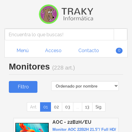
Menú
Acceso
Contacto
0
Monitores
(228 art.)
Filtro
Ant.
01
02
03
...
13
Sig.
AOC - 22B2H/EU
Monitor AOC 22B2H 21.5"/ Full HD/