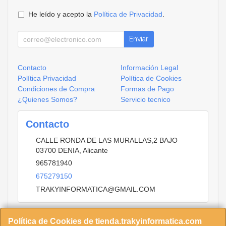
He leído y acepto la
Política de Privacidad
.
Enviar
Contacto
Información Legal
Política Privacidad
Política de Cookies
Condiciones de Compra
Formas de Pago
¿Quienes Somos?
Servicio tecnico
Contacto
CALLE RONDA DE LAS MURALLAS,2 BAJO
03700
DENIA
,
Alicante
965781940
675279150
TRAKYINFORMATICA@GMAIL.COM
Política de Cookies de tienda.trakyinformatica.com
Horario