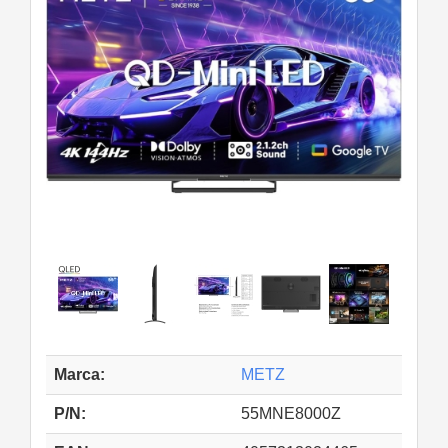
Marca:
METZ
P/N:
55MNE8000Z