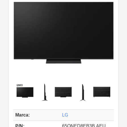
Marca:
LG
P/N:
65QNED8EB3B.AEU