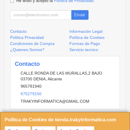
He leído y acepto la
Política de Privacidad
.
Enviar
Contacto
Información Legal
Política Privacidad
Política de Cookies
Condiciones de Compra
Formas de Pago
¿Quienes Somos?
Servicio tecnico
Contacto
CALLE RONDA DE LAS MURALLAS,2 BAJO
03700
DENIA
,
Alicante
965781940
675279150
TRAKYINFORMATICA@GMAIL.COM
Política de Cookies de tienda.trakyinformatica.com
Horario