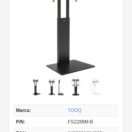
Marca:
TOOQ
P/N:
FS2288M-B