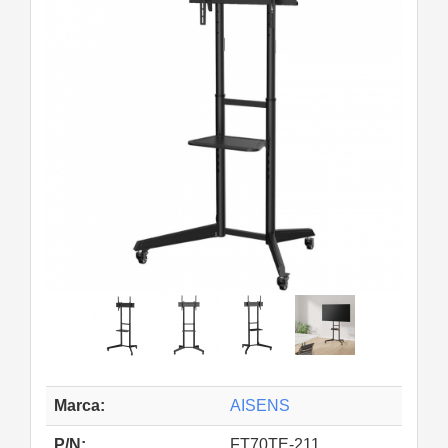
Marca:
AISENS
P/N:
FT70TE-211