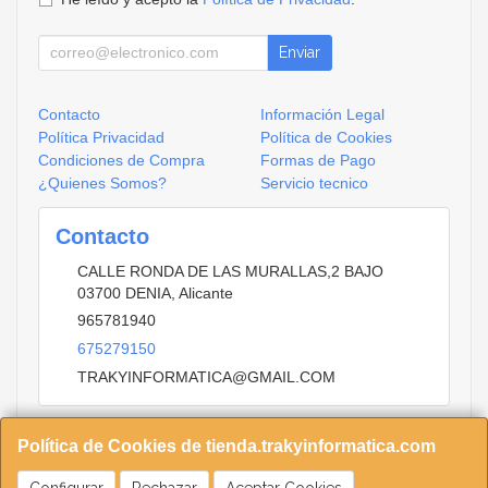
Enviar
Contacto
Información Legal
Política Privacidad
Política de Cookies
Condiciones de Compra
Formas de Pago
¿Quienes Somos?
Servicio tecnico
Contacto
CALLE RONDA DE LAS MURALLAS,2 BAJO
03700
DENIA
,
Alicante
965781940
675279150
TRAKYINFORMATICA@GMAIL.COM
Política de Cookies de tienda.trakyinformatica.com
Horario
9.30 A 13.15 16.00 20.00