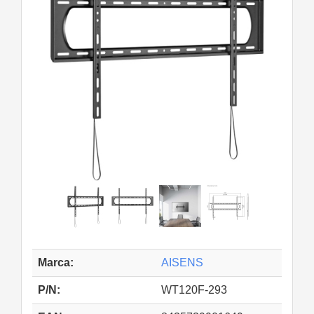
Marca:
AISENS
P/N:
WT120F-293