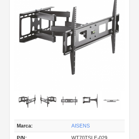
Marca:
AISENS
P/N:
WT70TSLE-029