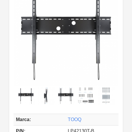
Marca:
TOOQ
P/N:
LP42130T-B