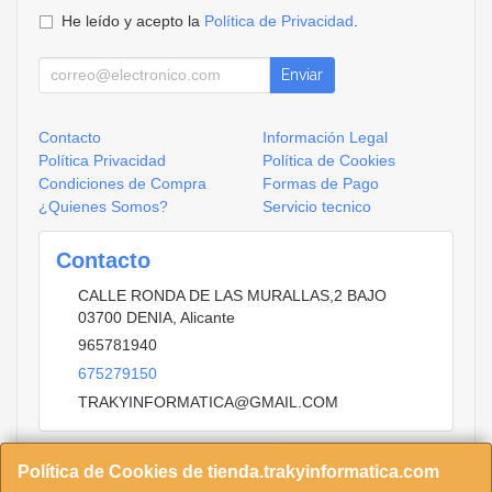
He leído y acepto la
Política de Privacidad
.
Enviar
Contacto
Información Legal
Política Privacidad
Política de Cookies
Condiciones de Compra
Formas de Pago
¿Quienes Somos?
Servicio tecnico
Contacto
CALLE RONDA DE LAS MURALLAS,2 BAJO
03700
DENIA
,
Alicante
965781940
675279150
TRAKYINFORMATICA@GMAIL.COM
Política de Cookies de tienda.trakyinformatica.com
Horario