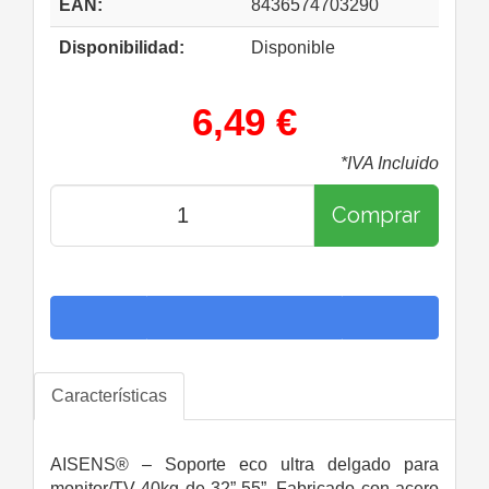
EAN:
8436574703290
Disponibilidad:
Disponible
6,49 €
*IVA Incluido
Comprar
Características
AISENS® – Soporte eco ultra delgado para
monitor/TV 40kg de 32”-55”. Fabricado con acero