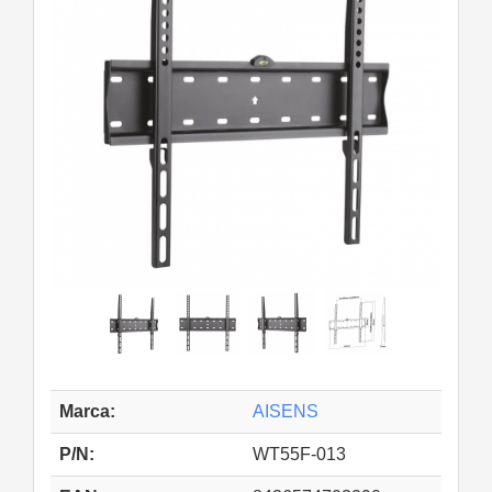
Marca:
AISENS
P/N:
WT55F-013