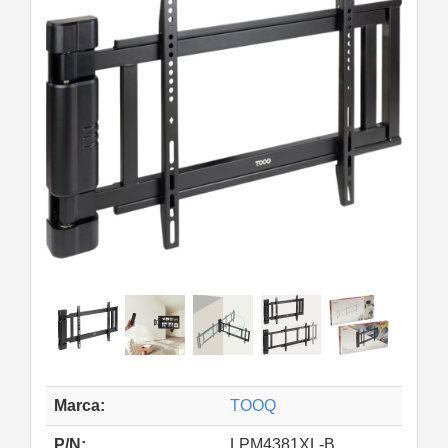
Marca:
TOOQ
P/N:
LPM4381XL-B