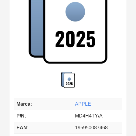
Marca:
APPLE
P/N:
MD4H4TY/A
EAN:
195950087468