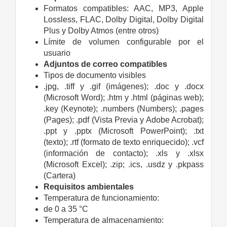
Formatos compatibles: AAC, MP3, Apple
Lossless, FLAC, Dolby Digital, Dolby Digital
Plus y Dolby Atmos (entre otros)
Límite de volumen configurable por el
usuario
Adjuntos de correo compatibles
Tipos de documento visibles
.jpg, .tiff y .gif (imágenes); .doc y .docx
(Microsoft Word); .htm y .html (páginas web);
.key (Keynote); .numbers (Numbers); .pages
(Pages); .pdf (Vista Previa y Adobe Acrobat);
.ppt y .pptx (Microsoft PowerPoint); .txt
(texto); .rtf (formato de texto enriquecido); .vcf
(información de contacto); .xls y .xlsx
(Microsoft Excel); .zip; .ics, .usdz y .pkpass
(Cartera)
Requisitos ambientales
Temperatura de funcionamiento:
de 0 a 35 °C
Temperatura de almacena­miento: