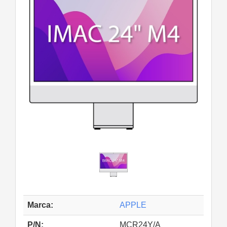
Marca:
APPLE
P/N:
MCR24Y/A