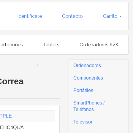
Identifícate
Contacto
Carrito
artphones
Tablets
Ordenadores KvX
Ordenadores
Componentes
Correa
Portátiles
SmartPhones /
Teléfonos
PPLE
Televisor
EHC4QL/A