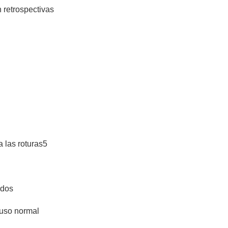
 retrospectivas
a las roturas5
idos
 uso normal