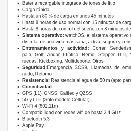
Batería recargable integrada de iones de litio
Carga rápida
Hasta un 80 % de carga en unos 45 minutos
Hasta 8 horas de uso normal con 15 minutos de car
Hasta 8 horas de control del sueño con 8 minutos d
Sistema operativo:
watchOS, el sistema operativo 
disfrutar de una vida más sana, activa, segura y con
Entrenamientos y actividad:
Correr, Senderis
pala,
Golf,
Andar,
Elíptica,
Remo,
Stepper,
HIIT,
ruedas,
Kickboxing,
Multideporte,
Otros
Seguridad:
Emergencia SOS9,
Llamadas de emer
ruido,
Retorno
Resistencia:
Resistencia al agua de 50 m (apto par
Conectividad
GPS (L1), GNSS, Galileo y QZSS
5G y LTE (Solo modelo Cellular)
Wi-Fi 4 (802.11n)
Compatibilidad con redes wifi de hasta 2,4 GHz
Bluetooth 5.3
Apple Pay