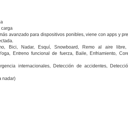
ga
e carga
más avanzado para dispositivos ponibles, viene con apps y pr
ectada.
mo, Bici, Nadar,
Esquí,
Snowboard,
Remo al aire libre
Yoga,
Entreno funcional de fuerza,
Baile,
Enfriamiento,
Cor
gencia internacionales,
Detección de accidentes,
Detecci
a nadar)