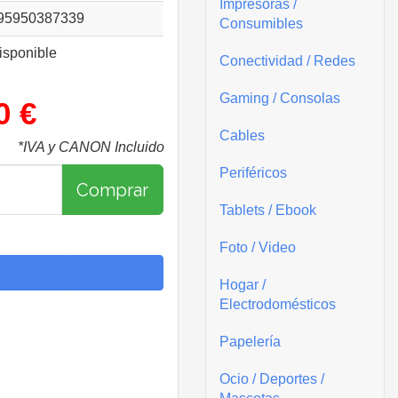
Impresoras /
95950387339
Consumibles
isponible
Conectividad / Redes
Gaming / Consolas
0 €
Cables
*IVA y CANON Incluido
Periféricos
Comprar
Tablets / Ebook
Foto / Video
Hogar /
Electrodomésticos
Papelería
Ocio / Deportes /